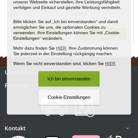
unserer Webseite sicherstellen, ihre Leistungsfähigkeit
(5 Bewertungen)
(4 Bewertungen)
verfolgen und Einkauf und gezielte Werbung vermitteln.
Preis
Preis
40,24 €
30,74 €
Bitte klicken Sie auf „Ich bin einverstanden“ und damit
ermöglichen Sie uns, die optionalen Cookies zu
verwenden. Ihre Einstellungen können Sie mit „Cookie-
In den Warenkorb
In den Warenkorb
Einstellungen“ verändern.
Mehr dazu finden Sie
HIER
. Ihre Zustimmung können
Sie jederzeit in der Einstellung rückgängig machen.
Wenn Sie nicht einverstanden sind, klicken Sie
HIER
.
Unsere Leistungen

Ich bin einverstanden
Familium

Cookie-Einstellungen
Kontakt
